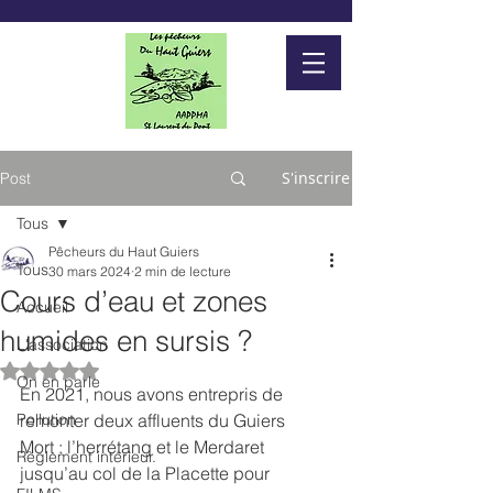
S'inscrire
Post
Tous
Pêcheurs du Haut Guiers
Tous
30 mars 2024
2 min de lecture
Cours d’eau et zones
Accueil
humides en sursis ?
L'association
Noté NaN étoiles sur 5.
On en parle
En 2021, nous avons entrepris de 
Pollution
remonter deux affluents du Guiers 
Mort : l’herrétang et le Merdaret 
Règlement intérieur.
jusqu’au col de la Placette pour 