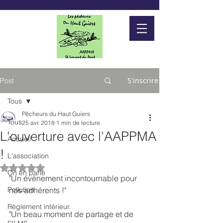
S'inscrire
Post
Tous
Pêcheurs du Haut Guiers
Tous
25 avr. 2018
1 min de lecture
L'ouverture avec l'AAPPMA
Accueil
!
L'association
Noté NaN étoiles sur 5.
On en parle
"Un évènement incontournable pour 
Pollution
nos adhérents !"
Règlement intérieur.
"Un beau moment de partage et de 