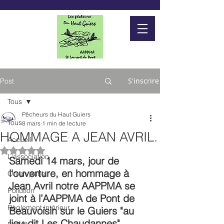
S'inscrire
Post
Tous
Pêcheurs du Haut Guiers
Tous
8 mars
1 min de lecture
HOMMAGE A JEAN AVRIL.
Accueil
Noté NaN étoiles sur 5.
L'association
Samedi 14 mars, jour de 
l'ouverture, en hommage à 
On en parle
Jean Avril notre AAPPMA se 
Pollution
joint à l’AAPPMA de Pont de 
Règlement intérieur.
Beauvoisin sur le Guiers "au 
lieu-dit Les Chaudannes".