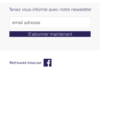
Tenez vous informé avec notre newsletter
S'abonner maintenant
AAPPMA Saint Laurent du Pont
06 84 19 20 61
Tél :
Administratif :
marcel.guittat.echecs@wanadoo.fr
Gardes pêche :
gardes@
lespecheursduhautguiers.fr
©
Julien Pouille photographies - tous droits
réservés