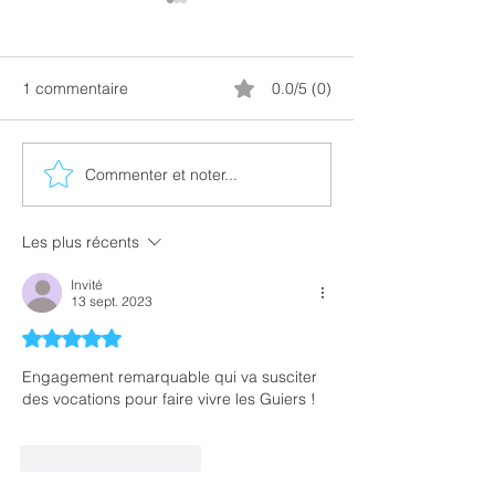
Compte-Rendu 
l’Assemblée Gén
l’A.A.P.P.M.A.
Notre association 
1 commentaire
0.0/5 (0)
profondément atta
défense de l’envi
indispensable à la
Commenter et noter...
Nouvelles de notre
des milieux aquati
domaine de pêche
préservation des
(vendredi 24 juillet).
Les plus récents
écosystèmes, essen
maintien de la bio
Invité
13 sept. 2023
Noté 5 étoiles sur 5.
Engagement remarquable qui va susciter 
des vocations pour faire vivre les Guiers !
J'aime
Répondre