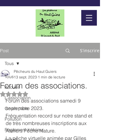
S'inscrire
Post
Tous
Pêcheurs du Haut Guiers
Tous
13 sept. 2023
1 min de lecture
Forum des associations.
Accueil
Noté NaN étoiles sur 5.
L'association
Forum des associations samedi 9 
septembre 2023.
On en parle
Fréquentation record sur notre stand et 
Pollution
de très nombreuses inscriptions aux 
Règlement intérieur.
Ateliers Pêche Nature.
La pêche virtuelle animée par Gilles 