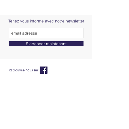
Tenez vous informé avec notre newsletter
S'abonner maintenant
AAPPMA Saint Laurent du Pont
06 84 19 20 61
Tél :
Administratif :
marcel.guittat.echecs@wanadoo.fr
Gardes pêche :
gardes@
lespecheursduhautguiers.fr