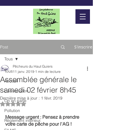
S'inscrire
Post
Tous
Pêcheurs du Haut Guiers
Tous
11 janv. 2019
1 min de lecture
Assemblée générale le
Accueil
samedi 02 février 8h45
L'association
Dernière mise à jour :
1 févr. 2019
On en parle
Noté NaN étoiles sur 5.
Pollution
Message urgent : Pensez à prendre 
Règlement intérieur.
votre carte de pêche pour l'AG !