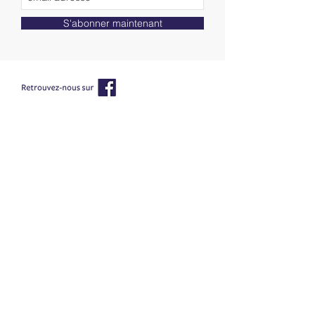
S'abonner maintenant
AAPPMA Saint Laurent du Pont
06 84 19 20 61
Tél :
Administratif :
marcel.guittat.echecs@wanadoo.fr
Gardes pêche :
gardes@
lespecheursduhautguiers.fr
©
Julien Pouille photographies - tous droits
réservés
Sites amis
Truites et compagnies
Julien Pouille