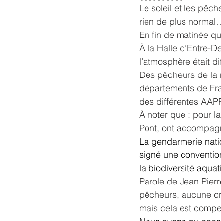
Le soleil et les pêc
rien de plus normal
En fin de matinée qu
À la Halle d’Entre-D
l’atmosphère était d
Des pêcheurs de la r
départements de Fra
des différentes AAP
À noter que : pour l
Pont, ont accompagn
La gendarmerie natio
signé une convention 
la biodiversité aquat
Parole de Jean Pierr
pêcheurs, aucune cri
mais cela est compen