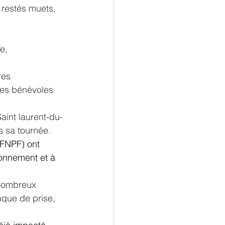
 restés muets, 
e, 
res 
les bénévoles 
aint laurent-du-
 sa tournée.
(FNPF) ont 
ronnement et à 
 nombreux 
nque de prise, 